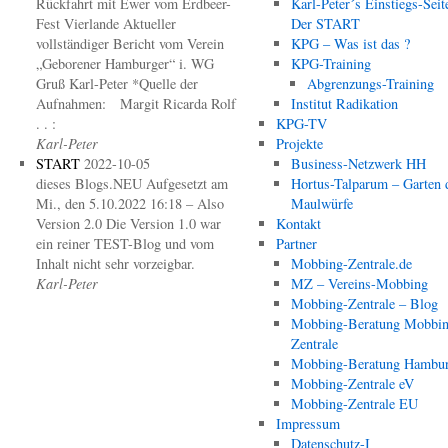
Rückfahrt mit Ewer vom Erdbeer-
Karl-Peter´s Einstiegs-Seit
Fest Vierlande Aktueller
Der START
vollständiger Bericht vom Verein
KPG – Was ist das ?
„Geborener Hamburger“ i. WG
KPG-Training
Gruß Karl-Peter *Quelle der
Abgrenzungs-Training
Aufnahmen: Margit Ricarda Rolf
Institut Radikation
. . :
KPG-TV
Karl-Peter
Projekte
START
2022-10-05
Business-Netzwerk HH
dieses Blogs.NEU Aufgesetzt am
Hortus-Talparum – Garten 
Mi., den 5.10.2022 16:18 – Also
Maulwürfe
Version 2.0 Die Version 1.0 war
Kontakt
ein reiner TEST-Blog und vom
Partner
Inhalt nicht sehr vorzeigbar.
Mobbing-Zentrale.de
Karl-Peter
MZ – Vereins-Mobbing
Mobbing-Zentrale – Blog
Mobbing-Beratung Mobbin
Zentrale
Mobbing-Beratung Hambu
Mobbing-Zentrale eV
Mobbing-Zentrale EU
Impressum
Datenschutz-I