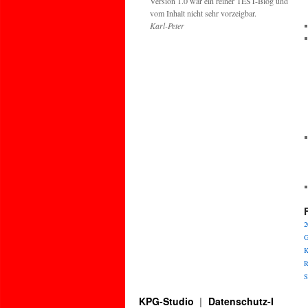
Version 1.0 war ein reiner TEST-Blog und
vom Inhalt nicht sehr vorzeigbar.
Karl-Peter
2
G
K
R
S
KPG-Studio
Datenschutz-I