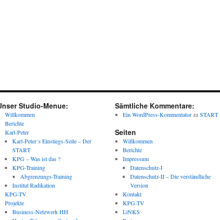
Unser Studio-Menue:
Sämtliche Kommentare:
Willkommen
Ein WordPress-Kommentator
zu
START
Berichte
Seiten
Karl-Peter
Karl-Peter´s Einstiegs-Seite – Der
Willkommen
START
Berichte
KPG – Was ist das ?
Impressum
KPG-Training
Datenschutz-I
Abgrenzungs-Training
Datenschutz-II – Die verständliche
Institut Radikation
Version
KPG-TV
Kontakt
Projekte
KPG-TV
Business-Netzwerk HH
LiNKS