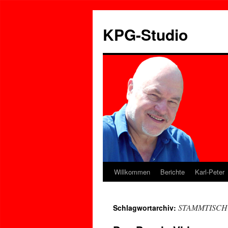
Zum
Inhalt
KPG-Studio
springen
Willkommen
Berichte
Karl-Peter
STAMMTISCH 
Schlagwortarchiv: