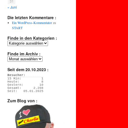
31
« Juni
Die letzten Kommentare :
Ein WordPress-Kommentator
zu
START
Finde in den Kategorien :
Finde
in
den
Finde im Archiv :
Kategorien
Finde
:
im
Archiv
Seit dem 20.10.2023 :
:
Besucher:
15 Min:
1
Heute:
8
Gestern:
10
Gesamt:
2.208
Seit:
05.01.2025
Zum Blog von :