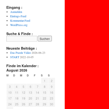
Eingang :
Anmelden
Eintrags-Feed
Kommentar-Feed
WordPress.org
Suche & Finde :
Neueste Beiträge :
Das Puzzle Video
2026-06-23
START
2022-10-05
Finde im Kalender :
August 2026
M
D
M
D
F
S
S
1
2
3
4
5
6
7
8
9
10
11
12
13
14
15
16
17
18
19
20
21
22
23
24
25
26
27
28
29
30