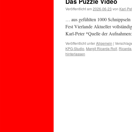
Das Puzzle Video
Veröffentlicht am
2026-06-23
von
Karl-Pe
… aus gefühlten 1000 Schnippseln
Fest Vierlande Aktueller vollstän
Karl-Peter *Quelle der Aufnahmen: 
Veröffentlicht unter
Allgemein
|
Verschlagw
KPG-Studio
,
Margit Ricarda Rolf
,
Ricarda
hinterlassen