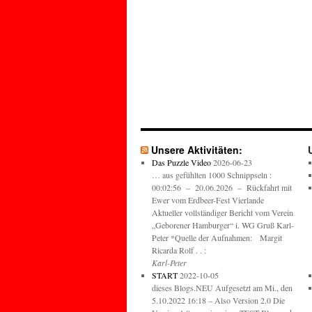
Unsere Aktivitäten:
Das Puzzle Video
2026-06-23
… aus gefühlten 1000 Schnippseln :
00:02:56 – 20.06.2026 – Rückfahrt mit
Ewer vom Erdbeer-Fest Vierlande
Aktueller vollständiger Bericht vom Verein
„Geborener Hamburger“ i. WG Gruß Karl-
Peter *Quelle der Aufnahmen: Margit
Ricarda Rolf . . :
Karl-Peter
START
2022-10-05
dieses Blogs.NEU Aufgesetzt am Mi., den
5.10.2022 16:18 – Also Version 2.0 Die