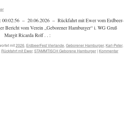
ter
 : 00:02:56 – 20.06.2026 – Rückfahrt mit Ewer vom Erdbeer-
diger Bericht vom Verein „Geborener Hamburger“ i. WG Gruß
Margit Ricarda Rolf . . :
ortet mit
2026
,
ErdbeerFest Vierlande
,
Geborener Hamburger
,
Karl-Peter
,
,
Rückfahrt mit Ewer
,
STAMMTISCH Geborene Hamburger
|
Kommentar