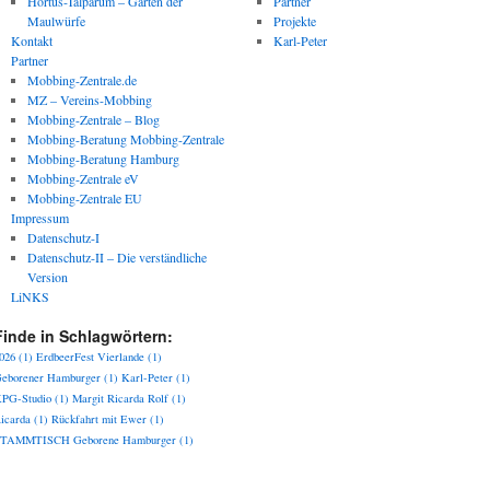
Hortus-Talparum – Garten der
Partner
Maulwürfe
Projekte
Kontakt
Karl-Peter
Partner
Mobbing-Zentrale.de
MZ – Vereins-Mobbing
Mobbing-Zentrale – Blog
Mobbing-Beratung Mobbing-Zentrale
Mobbing-Beratung Hamburg
Mobbing-Zentrale eV
Mobbing-Zentrale EU
Impressum
Datenschutz-I
Datenschutz-II – Die verständliche
Version
LiNKS
Finde in Schlagwörtern:
026
(1)
ErdbeerFest Vierlande
(1)
eborener Hamburger
(1)
Karl-Peter
(1)
PG-Studio
(1)
Margit Ricarda Rolf
(1)
icarda
(1)
Rückfahrt mit Ewer
(1)
TAMMTISCH Geborene Hamburger
(1)