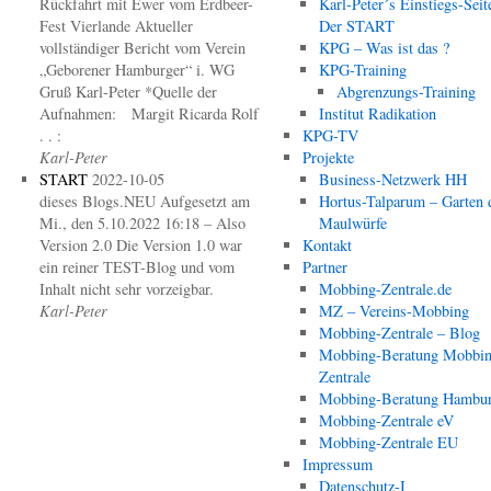
Rückfahrt mit Ewer vom Erdbeer-
Karl-Peter´s Einstiegs-Seit
Fest Vierlande Aktueller
Der START
vollständiger Bericht vom Verein
KPG – Was ist das ?
„Geborener Hamburger“ i. WG
KPG-Training
Gruß Karl-Peter *Quelle der
Abgrenzungs-Training
Aufnahmen: Margit Ricarda Rolf
Institut Radikation
. . :
KPG-TV
Karl-Peter
Projekte
START
2022-10-05
Business-Netzwerk HH
dieses Blogs.NEU Aufgesetzt am
Hortus-Talparum – Garten 
Mi., den 5.10.2022 16:18 – Also
Maulwürfe
Version 2.0 Die Version 1.0 war
Kontakt
ein reiner TEST-Blog und vom
Partner
Inhalt nicht sehr vorzeigbar.
Mobbing-Zentrale.de
Karl-Peter
MZ – Vereins-Mobbing
Mobbing-Zentrale – Blog
Mobbing-Beratung Mobbin
Zentrale
Mobbing-Beratung Hambu
Mobbing-Zentrale eV
Mobbing-Zentrale EU
Impressum
Datenschutz-I