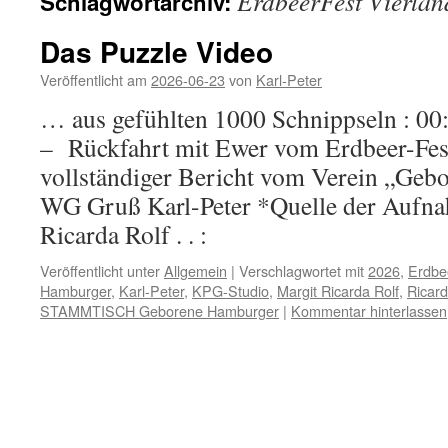
ErdbeerFest Vierlan
Schlagwortarchiv:
Das Puzzle Video
Veröffentlicht am
2026-06-23
von
Karl-Peter
… aus gefühlten 1000 Schnippseln : 
– Rückfahrt mit Ewer vom Erdbeer-Fest
vollständiger Bericht vom Verein „Geb
WG Gruß Karl-Peter *Quelle der Auf
Ricarda Rolf . . :
Veröffentlicht unter
Allgemein
|
Verschlagwortet mit
2026
,
Erdbe
Hamburger
,
Karl-Peter
,
KPG-Studio
,
Margit Ricarda Rolf
,
Ricar
STAMMTISCH Geborene Hamburger
|
Kommentar hinterlassen